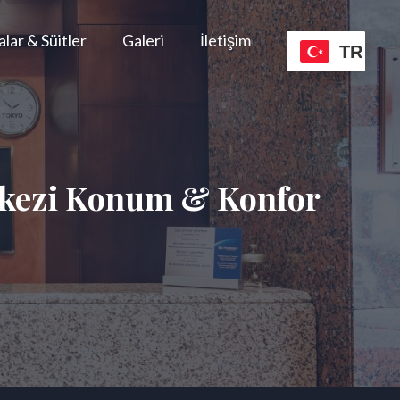
lar & Süitler
Galeri
İletişim
TR
erkezi Konum & Konfor