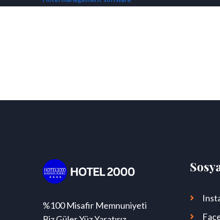
Sosy
Inst
%100 Misafir Memnuniyeti
Fac
Biz Güler Yüz Yaratırız