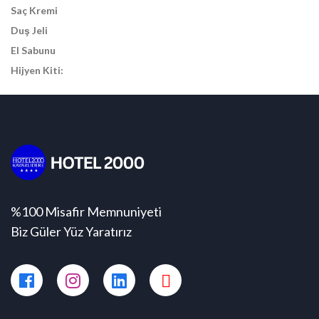
Saç Kremi
Duş Jeli
El Sabunu
Hijyen Kiti:
%100 Misafir Memnuniyeti
Biz Güler Yüz Yaratırız