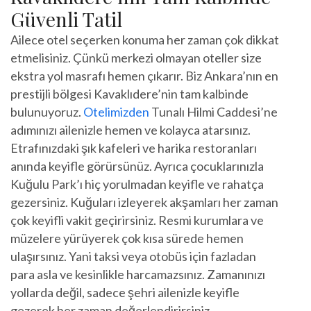
Güvenli Tatil
Ailece otel seçerken konuma her zaman çok dikkat
etmelisiniz. Çünkü merkezi olmayan oteller size
ekstra yol masrafı hemen çıkarır. Biz Ankara’nın en
prestijli bölgesi Kavaklıdere’nin tam kalbinde
bulunuyoruz.
Otelimizden
Tunalı Hilmi Caddesi’ne
adımınızı ailenizle hemen ve kolayca atarsınız.
Etrafınızdaki şık kafeleri ve harika restoranları
anında keyifle görürsünüz. Ayrıca çocuklarınızla
Kuğulu Park’ı hiç yorulmadan keyifle ve rahatça
gezersiniz. Kuğuları izleyerek akşamları her zaman
çok keyifli vakit geçirirsiniz. Resmi kurumlara ve
müzelere yürüyerek çok kısa sürede hemen
ulaşırsınız. Yani taksi veya otobüs için fazladan
para asla ve kesinlikle harcamazsınız. Zamanınızı
yollarda değil, sadece şehri ailenizle keyifle
gezerek her zaman değerlendirirsiniz.