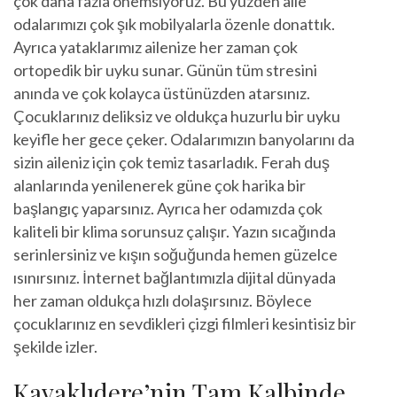
çok daha fazla önemsiyoruz. Bu yüzden aile
odalarımızı çok şık mobilyalarla özenle donattık.
Ayrıca yataklarımız ailenize her zaman çok
ortopedik bir uyku sunar. Günün tüm stresini
anında ve çok kolayca üstünüzden atarsınız.
Çocuklarınız deliksiz ve oldukça huzurlu bir uyku
keyifle her gece çeker. Odalarımızın banyolarını da
sizin aileniz için çok temiz tasarladık. Ferah duş
alanlarında yenilenerek güne çok harika bir
başlangıç yaparsınız. Ayrıca her odamızda çok
kaliteli bir klima sorunsuz çalışır. Yazın sıcağında
serinlersiniz ve kışın soğuğunda hemen güzelce
ısınırsınız. İnternet bağlantımızla dijital dünyada
her zaman oldukça hızlı dolaşırsınız. Böylece
çocuklarınız en sevdikleri çizgi filmleri kesintisiz bir
şekilde izler.
Kavaklıdere’nin Tam Kalbinde