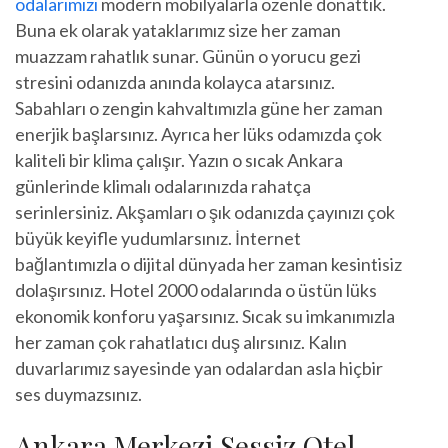
odalarımızı
modern mobilyalarla özenle donattık.
Buna ek olarak yataklarımız size her zaman
muazzam rahatlık sunar. Günün o yorucu gezi
stresini odanızda anında kolayca atarsınız.
Sabahları o zengin kahvaltımızla güne her zaman
enerjik başlarsınız. Ayrıca her lüks odamızda çok
kaliteli bir klima çalışır. Yazın o sıcak Ankara
günlerinde klimalı odalarınızda rahatça
serinlersiniz. Akşamları o şık odanızda çayınızı çok
büyük keyifle yudumlarsınız. İnternet
bağlantımızla o dijital dünyada her zaman kesintisiz
dolaşırsınız. Hotel 2000 odalarında o üstün lüks
ekonomik konforu yaşarsınız. Sıcak su imkanımızla
her zaman çok rahatlatıcı duş alırsınız. Kalın
duvarlarımız sayesinde yan odalardan asla hiçbir
ses duymazsınız.
Ankara Merkezi Sessiz Otel