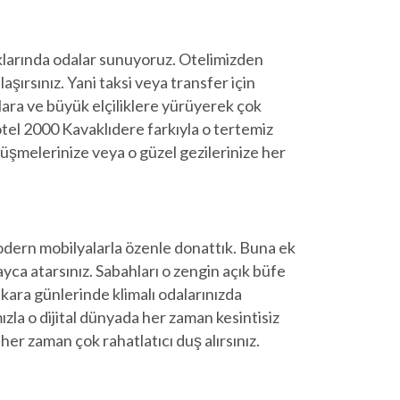
aklarında odalar sunuyoruz. Otelimizden
şırsınız. Yani taksi veya transfer için
lara ve büyük elçiliklere yürüyerek çok
otel 2000 Kavaklıdere farkıyla o tertemiz
üşmelerinize veya o güzel gezilerinize her
modern mobilyalarla özenle donattık. Buna ek
yca atarsınız. Sabahları o zengin açık büfe
Ankara günlerinde klimalı odalarınızda
ızla o dijital dünyada her zaman kesintisiz
er zaman çok rahatlatıcı duş alırsınız.