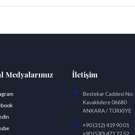
al Medyalarımız
İletişim
agram
Bestekar Caddesi No:
Kavaklıdere 06680
ebook
ANKARA / TÜRKİYE
edin
+90 (312) 419 90 01
tube
+90 (530) 471 22 52