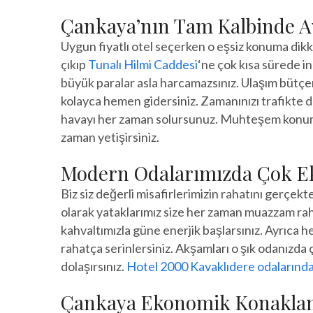
Çankaya’nın Tam Kalbinde A
Uygun fiyatlı otel seçerken o eşsiz konuma dikk
çıkıp
Tunalı Hilmi Caddesi
‘ne çok kısa sürede in
büyük paralar asla harcamazsınız. Ulaşım bütçen
kolayca hemen gidersiniz. Zamanınızı trafikte d
havayı her zaman solursunuz. Muhteşem konum ava
zaman yetişirsiniz.
Modern Odalarımızda Çok E
Biz siz değerli misafirlerimizin rahatını gerçe
olarak yataklarımız size her zaman muazzam raha
kahvaltımızla güne enerjik başlarsınız. Ayrıca he
rahatça serinlersiniz. Akşamları o şık odanızda 
dolaşırsınız.
Hotel 2000 Kavaklıdere odalarınd
Çankaya Ekonomik Konaklam