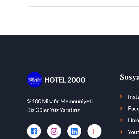
Sosy
Inst
%100 Misafir Memnuniyeti
Fac
Biz Güler Yüz Yaratırız
Link
You