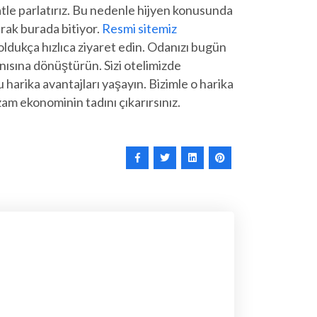
katle parlatırız. Bu nedenle hijyen konusunda
arak burada bitiyor.
Resmi sitemiz
ldukça hızlıca ziyaret edin. Odanızı bugün
anısına dönüştürün. Sizi otelimizde
arika avantajları yaşayın. Bizimle o harika
m ekonominin tadını çıkarırsınız.