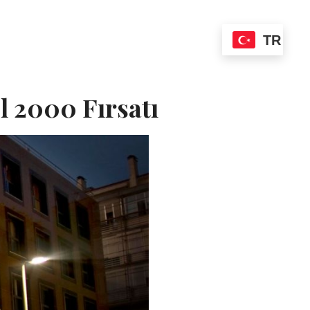
lar & Süitler
Galeri
İletişim
TR
 2000 Fırsatı