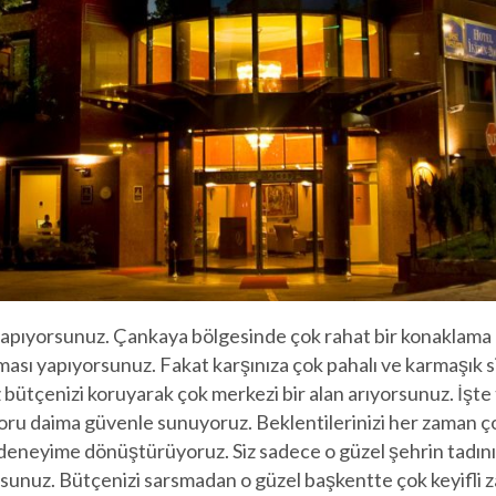
n yapıyorsunuz. Çankaya bölgesinde çok rahat bir konaklam
ası yapıyorsunuz. Fakat karşınıza çok pahalı ve karmaşık sit
iz bütçenizi koruyarak çok merkezi bir alan arıyorsunuz. İş
onforu daima güvenle sunuyoruz. Beklentilerinizi her zaman 
 deneyime dönüştürüyoruz. Siz sadece o güzel şehrin tadını
unuz. Bütçenizi sarsmadan o güzel başkentte çok keyifli za