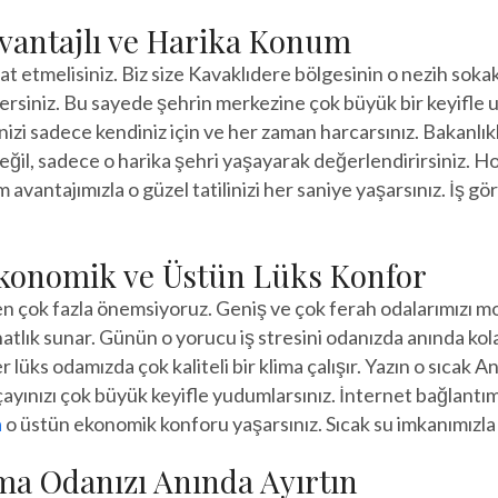
vantajlı ve Harika Konum
at etmelisiniz. Biz size Kavaklıdere bölgesinin o nezih sok
ersiniz. Bu sayede şehrin merkezine çok büyük bir keyifle ula
izi sadece kendiniz için ve her zaman harcarsınız. Bakanlık
eğil, sadece o harika şehri yaşayarak değerlendirirsiniz. H
ntajımızla o güzel tatilinizi her saniye yaşarsınız. İş gör
konomik ve Üstün Lüks Konfor
kten çok fazla önemsiyoruz. Geniş ve çok ferah odalarımızı 
tlık sunar. Günün o yorucu iş stresini odanızda anında kola
r lüks odamızda çok kaliteli bir klima çalışır. Yazın o sıcak 
çayınızı çok büyük keyifle yudumlarsınız. İnternet bağlantım
a
o üstün ekonomik konforu yaşarsınız. Sıcak su imkanımızla h
a Odanızı Anında Ayırtın